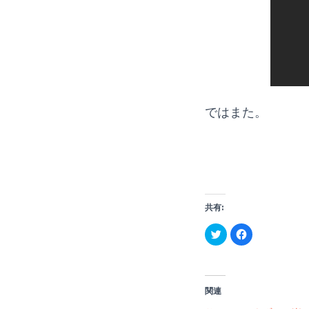
ではまた。
共有:
ク
F
リ
a
ッ
c
ク
e
し
b
て
o
T
o
w
k
関連
i
で
t
共