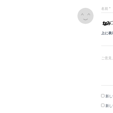
名前
*
上に表
ご意見
新し
新し