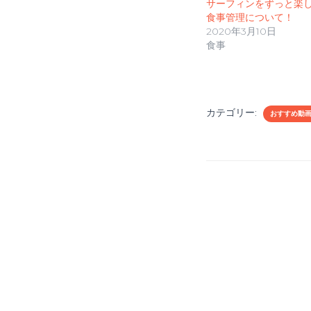
サーフィンをずっと楽
t
有
e
す
食事管理について！
r
る
2020年3月10日
で
に
共
は
食事
有
ク
(
リ
新
ッ
し
ク
い
し
ウ
て
ィ
く
ン
だ
カテゴリー:
ド
さ
おすすめ動
ウ
い
で
(
開
新
き
し
ま
い
す
ウ
)
ィ
ン
ド
ウ
で
開
き
ま
す
)