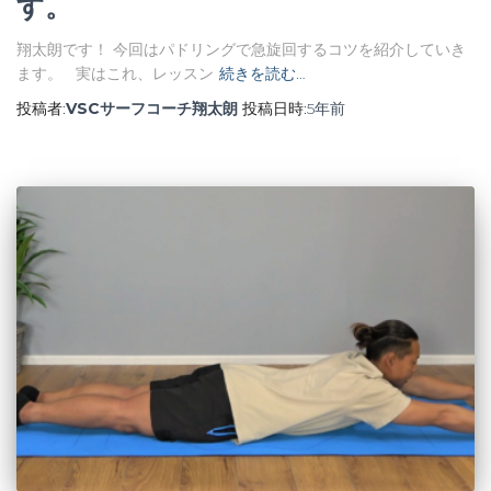
す。
翔太朗です！ 今回はパドリングで急旋回するコツを紹介していき
ます。 実はこれ、レッスン
続きを読む…
投稿者:
VSCサーフコーチ翔太朗
投稿日時:
5年
前