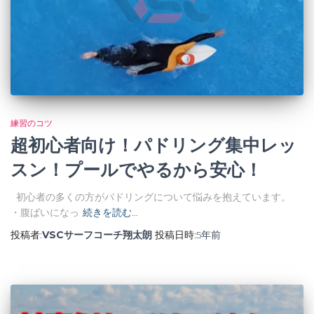
練習のコツ
超初心者向け！パドリング集中レッ
スン！プールでやるから安心！
初心者の多くの方がパドリングについて悩みを抱えています。
・腹ばいになっ
続きを読む…
投稿者:
VSCサーフコーチ翔太朗
投稿日時:
5年
前