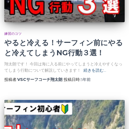
練習のコツ
やると冷える！サーフィン前にやる
と冷えてしまうNG行動３選！
翔太朗です！ 今回は海に入る前にやってしまうと冷えやすくなっ
てしまう行動について解説していきます！
続きを読む…
投稿者:
VSCサーフコーチ翔太朗
投稿日時:
5年
前