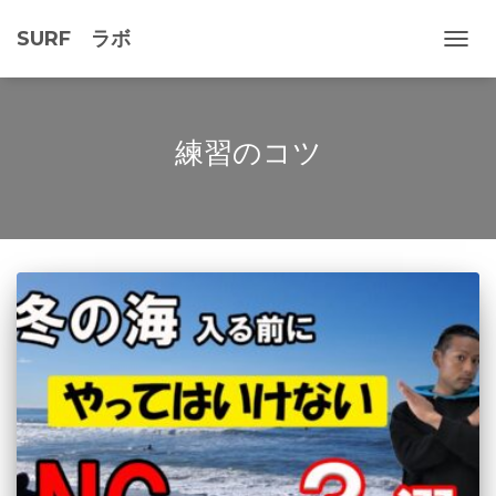
SURF ラボ
ナ
ビ
ゲ
ー
シ
練習のコツ
ョ
ン
を
切
り
替
え