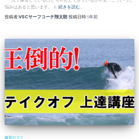
悩みはあると思います。 &
続きを読む…
投稿者:
VSCサーフコーチ翔太朗
投稿日時:
5年
前
練習のコツ