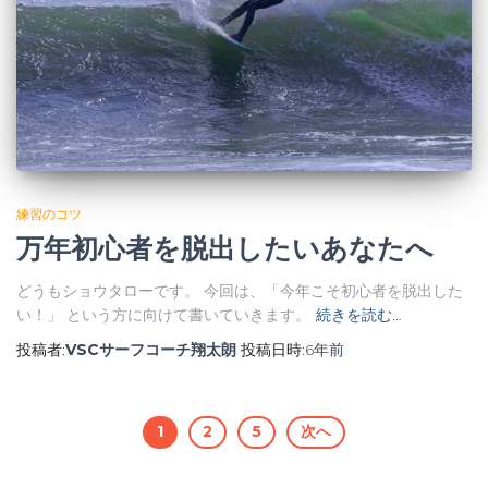
練習のコツ
万年初心者を脱出したいあなたへ
どうもショウタローです。 今回は、「今年こそ初心者を脱出した
い！」 という方に向けて書いていきます。
続きを読む…
投稿者:
VSCサーフコーチ翔太朗
投稿日時:
6年
前
投
1
2
5
次へ
稿