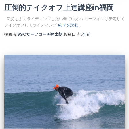
圧倒的テイクオフ上達講座in福岡
気持ちよくライディングしたい全ての方へ サーフィンは安定して
テイクオフしてライディング
続きを読む…
投稿者:
VSCサーフコーチ翔太朗
投稿日時:
5年
前