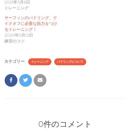
2021年3月6日
し
ク
い
し
トレーニング
ウ
て
ィ
く
ン
だ
サーフィンのパドリング、テ
ド
さ
イクオフに必要な筋力をつけ
ウ
い
で
(
るトレーニング！
開
新
き
し
2020年3月12日
ま
い
練習のコツ
す
ウ
)
ィ
ン
ド
ウ
で
カテゴリー:
開
トレーニング
パドリングについて
き
ま
す
)
0件のコメント