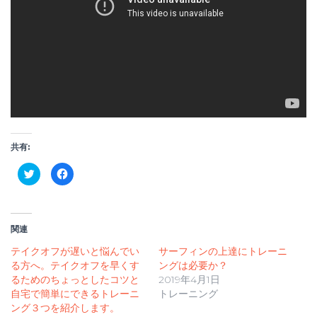
共有:
ク
F
リ
a
ッ
c
ク
e
し
b
て
o
T
o
関連
w
k
i
で
t
共
テイクオフが遅いと悩んでい
サーフィンの上達にトレーニ
t
有
る方へ。テイクオフを早くす
e
す
ングは必要か？
r
る
るためのちょっとしたコツと
2019年4月1日
で
に
共
は
自宅で簡単にできるトレーニ
トレーニング
有
ク
ング３つを紹介します。
(
リ
新
ッ