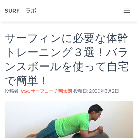
SURF ラボ
ナ
ビ
ゲ
ー
サーフィンに必要な体幹
シ
ョ
トレーニング３選！バラ
ン
を
ンスボールを使って自宅
切
り
替
で簡単！
え
投稿者:
VSCサーフコーチ翔太朗
投稿日:
2020年3月2日