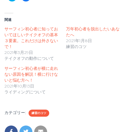
ッ
c
ク
e
し
b
て
o
T
o
関連
w
k
i
で
t
共
サーフィン初心者に知ってお
万年初心者を脱出したいあな
t
有
いてほしいテイクオフの基本
e
す
たへ
r
る
３要素。これだけは外さない
2021年1月8日
で
に
共
は
で！
練習のコツ
有
ク
2021年3月29日
(
リ
新
ッ
テイクオフの動作について
し
ク
い
し
ウ
て
サーフィン初心者が横に走れ
ィ
く
ン
だ
ない原因を解説！横に行けな
ド
さ
いと悩む方へ！
ウ
い
で
(
2021年10月13日
開
新
き
し
ライディングについて
ま
い
す
ウ
)
ィ
ン
ド
カテゴリー:
ウ
練習のコツ
で
開
き
ま
す