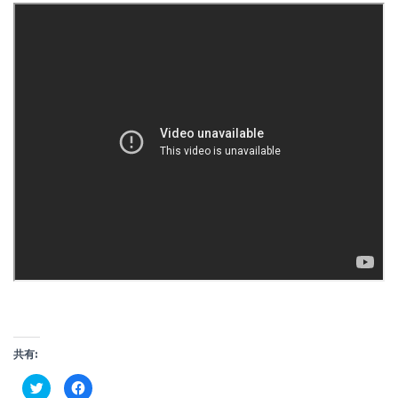
共有:
ク
F
リ
a