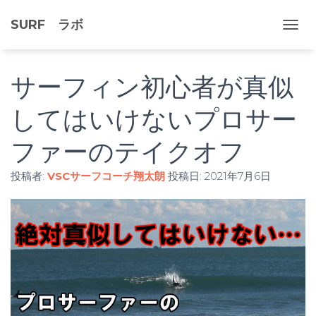
SURF ラボ
ナ
ビ
ゲ
ー
サーフィン初心者が真似
シ
ョ
してはいけないプロサー
ン
を
ファーのテイクオフ
切
り
替
投稿者:
VSCサーフコーチ翔太朗
投稿日:
2021年7月6日
え