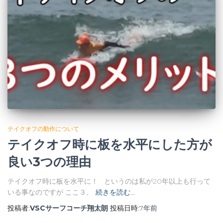
テイクオフの動作について
テイクオフ時に板を水平にした方が
良い3つの理由
テイクオフ時に板を水平に！ というのは私が20年以上も行って
いる事なのですが ここ３、
続きを読む…
投稿者:
VSCサーフコーチ翔太朗
投稿日時:
7年
前