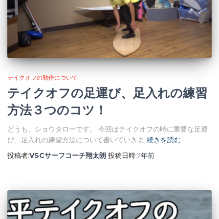
テイクオフの動作について
テイクオフの足運び、足入れの練習
方法３つのコツ！
どうも、ショウタローです。 今回はテイクオフの時に重要な足運
び、足入れの練習方法について書いていきま
続きを読む…
投稿者:
VSCサーフコーチ翔太朗
投稿日時:
7年
前