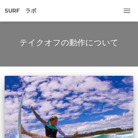
SURF ラボ
ナ
ビ
ゲ
ー
シ
テイクオフの動作について
ョ
ン
を
切
り
替
え