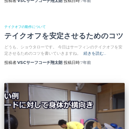
投稿者:
VSCサーフコーチ翔太朗
投稿日時:
7年
前
テイクオフの動作について
テイクオフを安定させるためのコツ
どうも、ショウタローです。 今日はサーフィンのテイクオフを安
定させるためのコツを書いていきますね。
続きを読む…
投稿者:
VSCサーフコーチ翔太朗
投稿日時:
7年
前